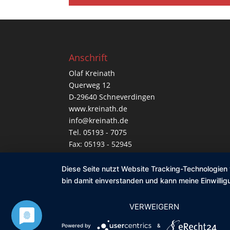
Anschrift
Olaf Kreinath
Querweg 12
D-29640 Schneverdingen
www.kreinath.de
info@kreinath.de
Tel. 05193 - 7075
Fax: 05193 - 52945
Diese Seite nutzt Website Tracking-Technologien 
Designed by
imagecreate
| - Kreinath 2024
bin damit einverstanden und kann meine Einwilligu
VERWEIGERN
Powered by
&